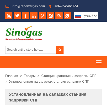

info@repowergas.com
+86-22-27820651









Pусский


To
Главная
>
Товары
>
Станция хранения и заправки СПГ
>
Установленная на салазках станция заправки СПГ
Установленная на салазках станция
заправки СПГ