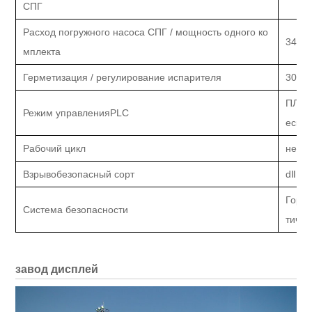
СПГ
Расход погружного насоса СПГ / мощность одного ко
340 л
мплекта
Герметизация / регулирование испарителя
300 Н
ПЛК (
Режим управления
PLC
еское
Рабочий цикл
непр
Взрывобезопасный сорт
dⅡBT
Горюч
Система безопасности
тичес
завод дисплей